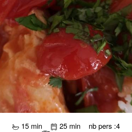
15 min
25 min
nb pers :4